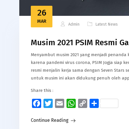
26
MAR
Admin
Latest News
Musim 2021 PSIM Resmi Ga
Menyambut musim 2021 yang menjadi penanda ke
karena pandemi virus corona, PSIM Jogja siap k
resmi menjalin kerja sama dengan Seven Stars s
untuk musim ini akan didukung penuh oleh app
Share this :
Facebook
Twitter
Email
WhatsApp
Copy
Share
Link
Continue Reading