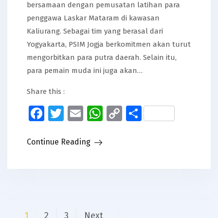
bersamaan dengan pemusatan latihan para
penggawa Laskar Mataram di kawasan
Kaliurang. Sebagai tim yang berasal dari
Yogyakarta, PSIM Jogja berkomitmen akan turut
mengorbitkan para putra daerah. Selain itu,
para pemain muda ini juga akan…
Share this :
Facebook
Twitter
Email
WhatsApp
Copy
Share
Link
Continue Reading
Posts
1
2
3
Next