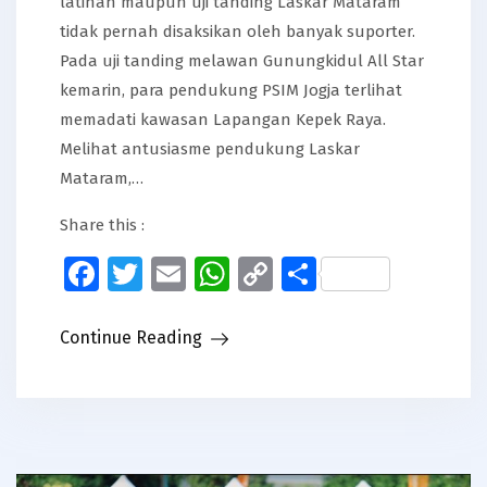
latihan maupun uji tanding Laskar Mataram
tidak pernah disaksikan oleh banyak suporter.
Pada uji tanding melawan Gunungkidul All Star
kemarin, para pendukung PSIM Jogja terlihat
memadati kawasan Lapangan Kepek Raya.
Melihat antusiasme pendukung Laskar
Mataram,…
Share this :
Facebook
Twitter
Email
WhatsApp
Copy
Share
Link
Continue Reading