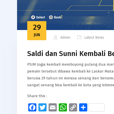
29
JUN
Admin
Latest News
Saldi dan Sunni Kembali B
PSIM Jogja kembali memboyong pulang dua mant
pemain tersebut dibawa kembali ke Laskar Matara
berusia 29 tahun ini merasa senang dan bersem
sangat senang bisa kembali ke kota yang istime
Share this :
Facebook
Twitter
Email
WhatsApp
Copy
Share