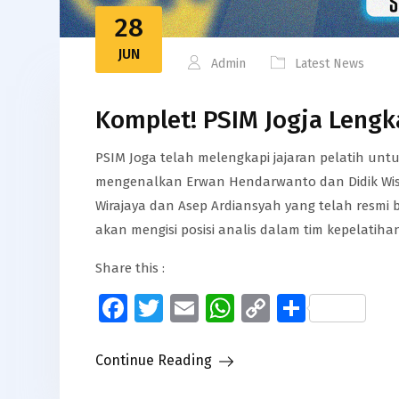
28
JUN
Admin
Latest News
Komplet! PSIM Jogja Lengk
PSIM Joga telah melengkapi jajaran pelatih unt
mengenalkan Erwan Hendarwanto dan Didik Wisn
Wirajaya dan Asep Ardiansyah yang telah resmi 
akan mengisi posisi analis dalam tim kepelatihan
Share this :
Facebook
Twitter
Email
WhatsApp
Copy
Share
Link
Continue Reading