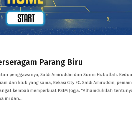
erseragam Parang Biru
an penggawanya, Saldi Amiruddin dan Sunni Hizbullah. Kedu
m dari klub yang sama, Bekasi City FC. Saldi Amiruddin, pemain
angat kembali memperkuat PSIM Jogja. “Alhamdulillah tentuny
wa ini dan…