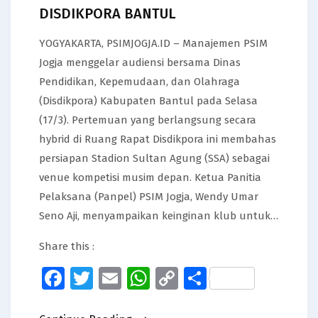
DISDIKPORA BANTUL
YOGYAKARTA, PSIMJOGJA.ID – Manajemen PSIM
Jogja menggelar audiensi bersama Dinas
Pendidikan, Kepemudaan, dan Olahraga
(Disdikpora) Kabupaten Bantul pada Selasa
(17/3). Pertemuan yang berlangsung secara
hybrid di Ruang Rapat Disdikpora ini membahas
persiapan Stadion Sultan Agung (SSA) sebagai
venue kompetisi musim depan. Ketua Panitia
Pelaksana (Panpel) PSIM Jogja, Wendy Umar
Seno Aji, menyampaikan keinginan klub untuk…
Share this :
Facebook
Twitter
Email
WhatsApp
Copy
Share
Link