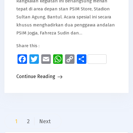
Rangkaian kegiatan ini berlangsung meriah
tepat di area depan stan PSIM Store, Stadion
Sultan Agung, Bantul. Acara spesial ini secara
khusus menghadirkan dua penggawa andalan
PSIM Jogja, Fahreza Sudin dan…
Share this :
Facebook
Twitter
Email
WhatsApp
Copy
Share
Link
Continue Reading
Posts
1
2
Next
navigation