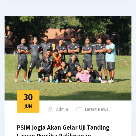
30
JUN
Admin
Latest News
PSIM Jogja Akan Gelar Uji Tanding
Lawan Persiba Balikpapan