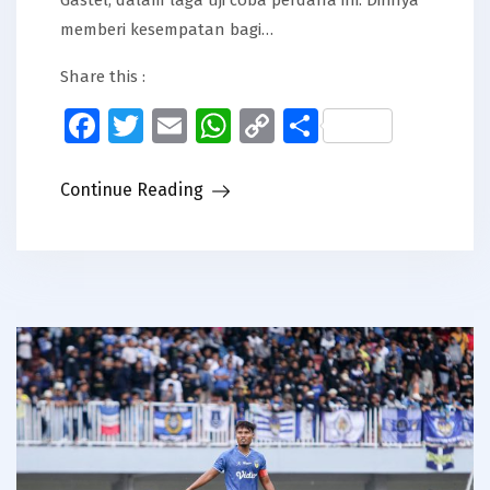
Gastel, dalam laga uji coba perdana ini. Dirinya
memberi kesempatan bagi…
Share this :
Facebook
Twitter
Email
WhatsApp
Copy
Share
Link
Continue Reading