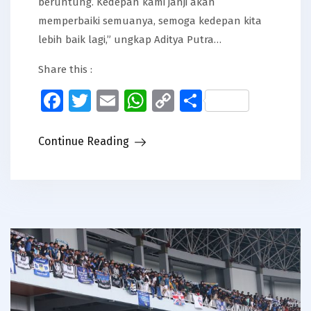
beruntung. Kedepan kami janji akan
memperbaiki semuanya, semoga kedepan kita
lebih baik lagi,” ungkap Aditya Putra…
Share this :
Facebook
Twitter
Email
WhatsApp
Copy
Share
Link
Continue Reading