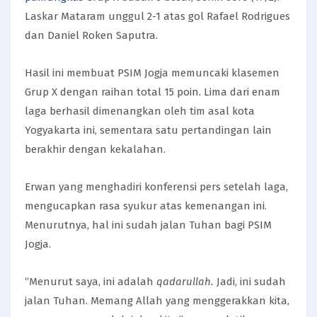
Laskar Mataram unggul 2-1 atas gol Rafael Rodrigues
dan Daniel Roken Saputra.
Hasil ini membuat PSIM Jogja memuncaki klasemen
Grup X dengan raihan total 15 poin. Lima dari enam
laga berhasil dimenangkan oleh tim asal kota
Yogyakarta ini, sementara satu pertandingan lain
berakhir dengan kekalahan.
Erwan yang menghadiri konferensi pers setelah laga,
mengucapkan rasa syukur atas kemenangan ini.
Menurutnya, hal ini sudah jalan Tuhan bagi PSIM
Jogja.
“Menurut saya, ini adalah
qadarullah.
Jadi, ini sudah
jalan Tuhan. Memang Allah yang menggerakkan kita,