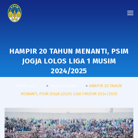
HAMPIR 20 TAHUN MENANTI, PSIM
JOGJA LOLOS LIGA 1 MUSIM
2024/2025
PSIM Jogja
>
Uncategorized
>
HAMPIR 20 TAHUN
MENANTI, PSIM JOGJA LOLOS LIGA 1 MUSIM 2024/2025