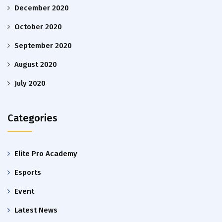
December 2020
October 2020
September 2020
August 2020
July 2020
Categories
Elite Pro Academy
Esports
Event
Latest News