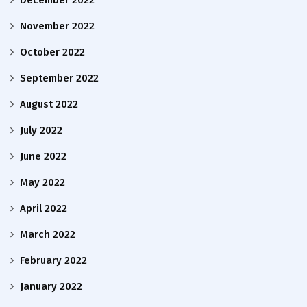
December 2022
November 2022
October 2022
September 2022
August 2022
July 2022
June 2022
May 2022
April 2022
March 2022
February 2022
January 2022