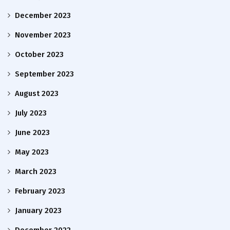
December 2023
November 2023
October 2023
September 2023
August 2023
July 2023
June 2023
May 2023
March 2023
February 2023
January 2023