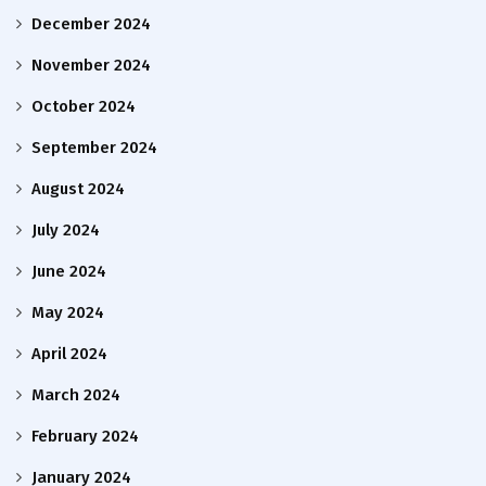
December 2024
November 2024
October 2024
September 2024
August 2024
July 2024
June 2024
May 2024
April 2024
March 2024
February 2024
January 2024