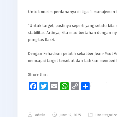
Untuk musim perdananya di Liga 1, manajemen PS
“Untuk target, pastinya seperti yang selalu ki
stabilitas. Artinya, kita mau bertahan dengan n
pungkas Razzi.
Dengan kehadiran pelatih sekaliber Jean-Paul Va
mencapai target tersebut dan bahkan memberi ke
Share this :
Facebook
Twitter
Email
WhatsApp
Copy
Share
Link
Admin
June 17, 2025
Uncategoriz