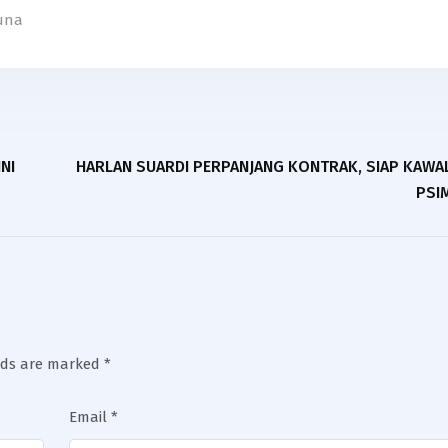
runa
NI
HARLAN SUARDI PERPANJANG KONTRAK, SIAP KAW
PSIM
elds are marked
*
Email
*