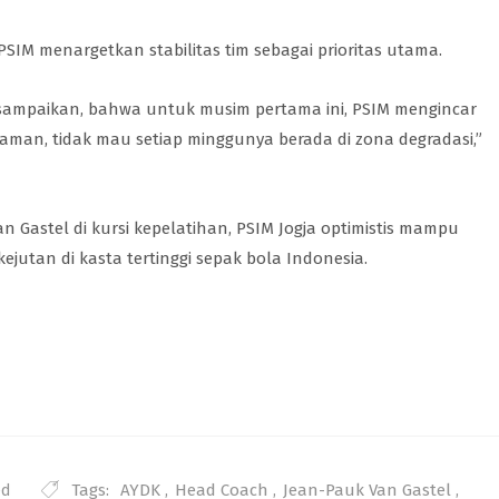
IM menargetkan stabilitas tim sebagai prioritas utama.
ta sampaikan, bahwa untuk musim pertama ini, PSIM mengincar
yaman, tidak mau setiap minggunya berada di zona degradasi,”
n Gastel di kursi kepelatihan, PSIM Jogja optimistis mampu
jutan di kasta tertinggi sepak bola Indonesia.
Tags:
AYDK
,
Head Coach
,
Jean-Pauk Van Gastel
,
ed