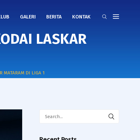
KLUB
GALERI
BERITA
KONTAK
KODAI LASKAR
R MATARAM DI LIGA 1
Search
for:
Recent Posts