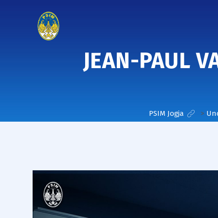
JEAN-PAUL V
PSIM Jogja
>
Unc