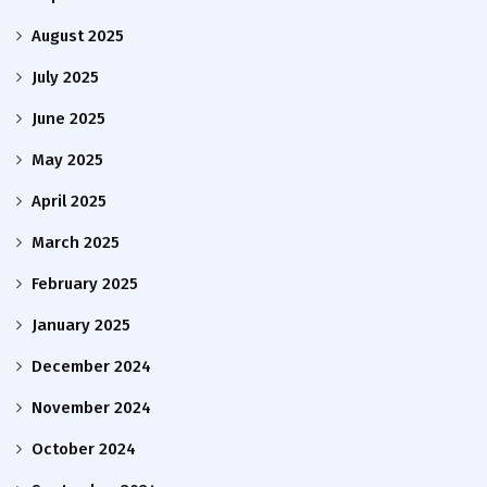
August 2025
July 2025
June 2025
May 2025
April 2025
March 2025
February 2025
January 2025
December 2024
November 2024
October 2024