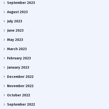
September 2023
August 2023
July 2023
June 2023
May 2023
March 2023
February 2023
January 2023
December 2022
November 2022
October 2022
September 2022