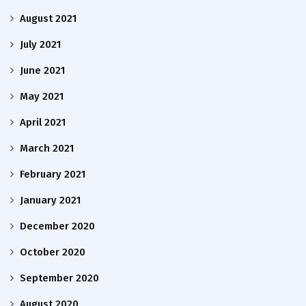
August 2021
July 2021
June 2021
May 2021
April 2021
March 2021
February 2021
January 2021
December 2020
October 2020
September 2020
August 2020