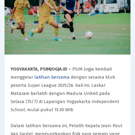
YOGYAKARTA,
PSIMJOGJA.ID
–
PSIM Jogja kembali
menggelar
latihan bersama
dengan sesama klub
peserta Super League 2025/26. Kali ini, Laskar
Mataram berlatih dengan Madura United pada
Selasa (15/7) di Lapangan Yogyakarta Independent
School, mulai pukul 15.30 WIB.
Dalam latihan bersama ini, Pelatih Kepala Jean-Paul
Van Gastel, mengungkapkan fisik para pemain yang