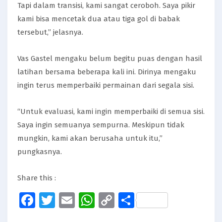
Tapi dalam transisi, kami sangat ceroboh. Saya pikir
kami bisa mencetak dua atau tiga gol di babak
tersebut,” jelasnya.
Vas Gastel mengaku belum begitu puas dengan hasil
latihan bersama beberapa kali ini. Dirinya mengaku
ingin terus memperbaiki permainan dari segala sisi.
“Untuk evaluasi, kami ingin memperbaiki di semua sisi.
Saya ingin semuanya sempurna. Meskipun tidak
mungkin, kami akan berusaha untuk itu,”
pungkasnya.
Share this :
Facebook
Twitter
Email
WhatsApp
Copy
Share
Link