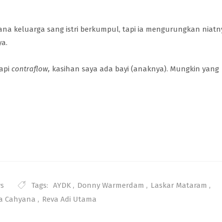
ana keluarga sang istri berkumpul, tapi ia mengurungkan niatn
a.
tapi
contraflow,
kasihan saya ada bayi (anaknya). Mungkin yang
Tags:
AYDK
,
Donny Warmerdam
,
Laskar Mataram
,
ws
a Cahyana
,
Reva Adi Utama