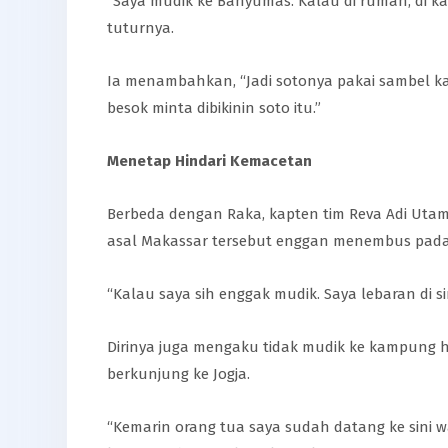
“Saya mudik ke Banyumas. Kalau di rumah, di ka
tuturnya.
Ia menambahkan, “Jadi sotonya pakai sambel kac
besok minta dibikinin soto itu.”
Menetap Hindari Kemacetan
Berbeda dengan Raka, kapten tim Reva Adi Utama
asal Makassar tersebut enggan menembus padat
“Kalau saya sih enggak mudik. Saya lebaran di sini
Dirinya juga mengaku tidak mudik ke kampung h
berkunjung ke Jogja.
“Kemarin orang tua saya sudah datang ke sini wa