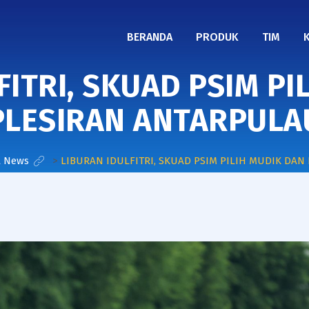
BERANDA
PRODUK
TIM
FITRI, SKUAD PSIM PI
PLESIRAN ANTARPULA
t News
>
LIBURAN IDULFITRI, SKUAD PSIM PILIH MUDIK DA