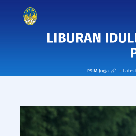
LIBURAN IDUL
PSIM Jogja
>
Lates