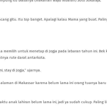
mpung itu biasanya (makanan wajib lebaran) Soto Sokaraja,”
ang gitu. Itu
top
banget. Apalagi kalau Mama yang buat. Palin
 memilih untuk menetap di Jogja pada lebaran tahun ini. Bek k
nya rute darat antarkota.
, stay di Jogja,” ujarnya.
alaman di Makassar karena belum lama ini orang tuanya baru 
ktu anak lahiran belum lama ini, jadi ya sudah cukup. Paling l