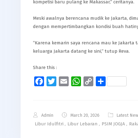
kompetisi baru pulang ke Makassar,” ceritanya.
Meski awalnya berencana mudik ke Jakarta, dim
dengan mempertimbangkan kondisi buah hatiny
“Karena kemarin saya rencana mau ke Jakarta 
keluarga Jakarta datang ke sini,” tutup Reva.
Share this :
Facebook
Twitter
Email
WhatsApp
Copy
Share
Link
Admin
March 20, 2026
Latest Ne
Libur Idulfitri
,
Libur Lebaran
,
PSIM JOGJA
,
Rak