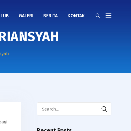
KLUB
GALERI
BERITA
KONTAK
RIANSYAH
syah
Search
for:
bagi
Recent Posts