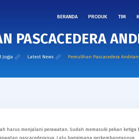
BERANDA
PRODUK
TIM
AN PASCACEDERA AND
 Jogja
>
Latest News
>
Pemulihan Pascacedera Andrian
yah harus menjalani perawatan. Sudah memasuki pekan ketiga 
perawatan pascacederanya. Lalu bagaimana perkembangannya