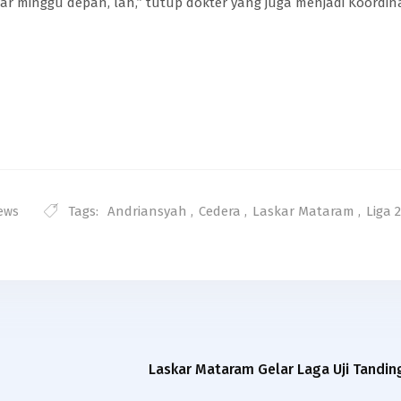
ar minggu depan, lah,” tutup dokter yang juga menjadi Koordin
Tags:
Andriansyah
,
Cedera
,
Laskar Mataram
,
Liga 2
ews
Laskar Mataram Gelar Laga Uji Tandi