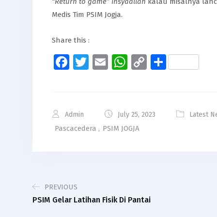
“Return to game”
insyaallah
kalau misalnya lanc
Medis Tim PSIM Jogja.
Share this :
Facebook
Twitter
Email
WhatsApp
Copy
Share
Link
Admin
July 25, 2023
Latest N
Pascacedera
,
PSIM JOGJA
PREVIOUS
PSIM Gelar Latihan Fisik Di Pantai