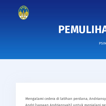
PEMULIH
PSIM
Mengalami cedera di latihan perdana, Andrians
Andri (sapaan Andriansyah) untuk menjalani 