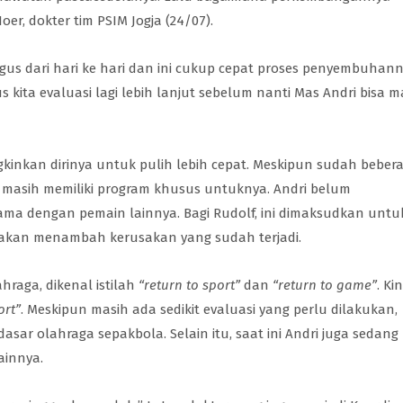
oer, dokter tim PSIM Jogja (24/07).
s dari hari ke hari dan ini cukup cepat proses penyembuhann
kita evaluasi lagi lebih lanjut sebelum nanti Mas Andri bisa m
gkinkan dirinya untuk pulih lebih cepat. Meskipun sudah beber
i masih memiliki program khusus untuknya. Andri belum
sama dengan pemain lainnya. Bagi Rudolf, ini dimaksudkan untu
k akan menambah kerusakan yang sudah terjadi.
raga, dikenal istilah
“return to sport”
dan
“return to game”
. Kin
ort”
. Meskipun masih ada sedikit evaluasi yang perlu dilakukan,
sar olahraga sepakbola. Selain itu, saat ini Andri juga sedang
ainnya.