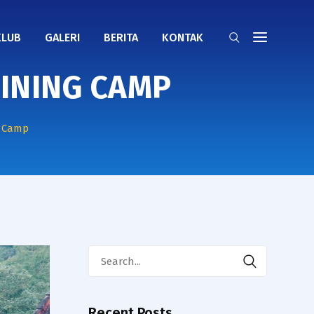
KLUB
GALERI
BERITA
KONTAK
AINING CAMP
g Camp
Search
for:
Recent Posts