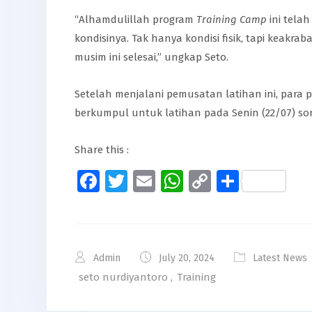
“Alhamdulillah program
Training Camp
ini tela
kondisinya. Tak hanya kondisi fisik, tapi keakrab
musim ini selesai,” ungkap Seto.
Setelah menjalani pemusatan latihan ini, para 
berkumpul untuk latihan pada Senin (22/07) sor
Share this :
Facebook
Twitter
Email
WhatsApp
Copy
Share
Link
Admin
July 20, 2024
Latest News
seto nurdiyantoro
,
Training