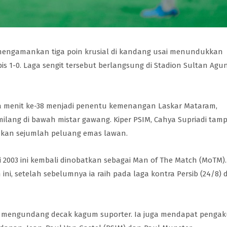
 mengamankan tiga poin krusial di kandang usai menundukkan
s 1-0. Laga sengit tersebut berlangsung di Stadion Sultan Agun
 menit ke-38 menjadi penentu kemenangan Laskar Mataram,
ilang di bawah mistar gawang. Kiper PSIM, Cahya Supriadi tamp
hkan sejumlah peluang emas lawan.
ri 2003 ini kembali dinobatkan sebagai Man of The Match (MoTM). 
ni, setelah sebelumnya ia raih pada laga kontra Persib (24/8) 
 mengundang decak kagum suporter. Ia juga mendapat penga