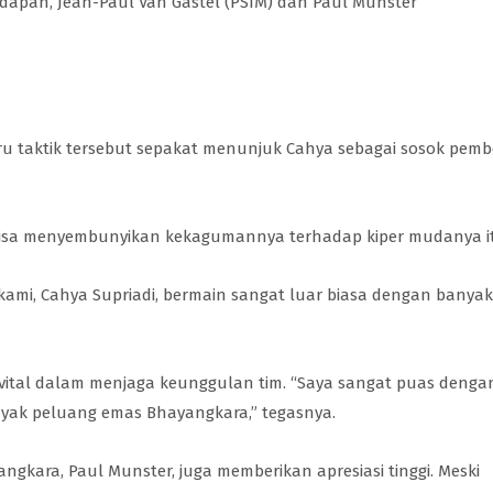
adapan, Jean-Paul Van Gastel (PSIM) dan Paul Munster
uru taktik tersebut sepakat menunjuk Cahya sebagai sosok pem
k bisa menyembunyikan kekagumannya terhadap kiper mudanya i
kami, Cahya Supriadi, bermain sangat luar biasa dengan banyak
vital dalam menjaga keunggulan tim. “Saya sangat puas denga
yak peluang emas Bhayangkara,” tegasnya.
ngkara, Paul Munster, juga memberikan apresiasi tinggi. Meski