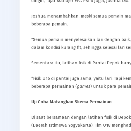
dingin,” ujar Manajer EPA PSIM Jogja, Joshua Dio.
Joshua menambahkan, meski semua pemain mamp
beberapa pemain.
“Semua pemain menyelesaikan lari dengan baik,
dalam kondisi kurang fit, sehingga selesai lari s
Sementara itu, latihan fisik di Pantai Depok hany
“Fisik U16 di pantai juga sama, yaitu lari. Tapi 
beberapa permainan (
games
) untuk para pemain
Uji Coba Matangkan Skema Permainan
Di saat bersamaan dengan latihan fisik di Depok
(Daerah Istimewa Yogyakarta). Tim U18 mengh