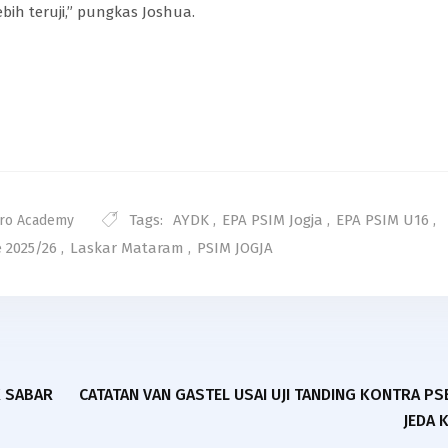
ebih teruji,” pungkas Joshua.
Tags:
AYDK
,
EPA PSIM Jogja
,
EPA PSIM U16
,
Pro Academy
 2025/26
,
Laskar Mataram
,
PSIM JOGJA
K SABAR
CATATAN VAN GASTEL USAI UJI TANDING KONTRA PSB
JEDA 