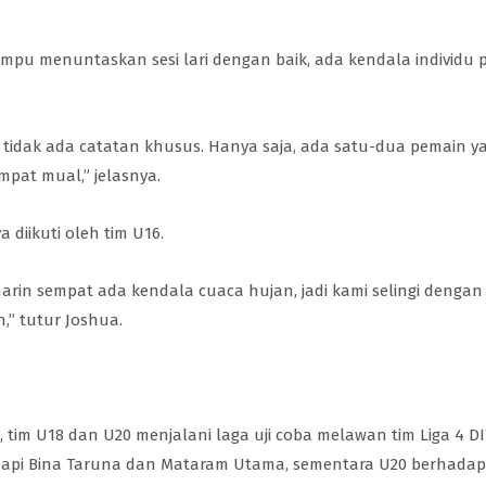
u menuntaskan sesi lari dengan baik, ada kendala individu 
 tidak ada catatan khusus. Hanya saja, ada satu-dua pemain y
empat mual,” jelasnya.
a diikuti oleh tim U16.
kemarin sempat ada kendala cuaca hujan, jadi kami selingi dengan
,” tutur Joshua.
, tim U18 dan U20 menjalani laga uji coba melawan tim Liga 4 D
adapi Bina Taruna dan Mataram Utama, sementara U20 berhada