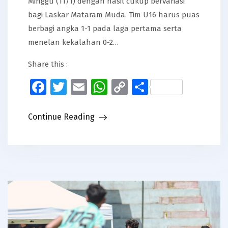
Minggu (11/1) dengan hasil cukup bervariasi
bagi Laskar Mataram Muda. Tim U16 harus puas
berbagi angka 1-1 pada laga pertama serta
menelan kekalahan 0-2…
Share this :
Facebook
Twitter
Email
WhatsApp
Copy
Share
Link
Continue Reading