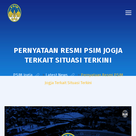
PERNYATAAN RESMI PSIM JOGJA
TERKAIT SITUASI TERKINI
PSIM Jogja
>
Latest News
>
Pernyataan Resmi PSIM
Jogja Terkait Situasi Terkini