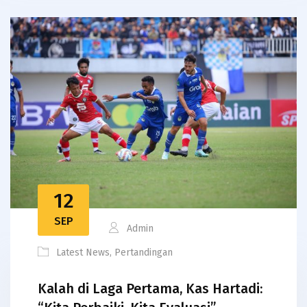
12
SEP
Admin
Latest News
,
Pertandingan
Kalah di Laga Pertama, Kas Hartadi: