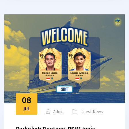
08
JUL
Admin
Latest News
Perkokoh Benteng, PSIM Jogja