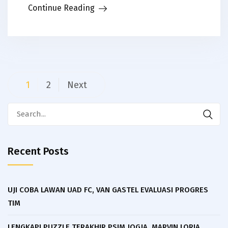
Continue Reading
Posts
1
2
Next
navigation
Search
for:
Recent Posts
UJI COBA LAWAN UAD FC, VAN GASTEL EVALUASI PROGRES
TIM
LENGKAPI PUZZLE TERAKHIR PSIM JOGJA, MARVIN LORIA