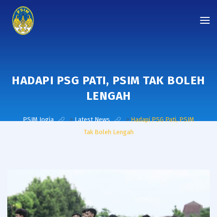
HADAPI PSG PATI, PSIM TAK BOLEH
LENGAH
PSIM Jogja
>
Latest News
>
Hadapi PSG Pati, PSIM
Tak Boleh Lengah