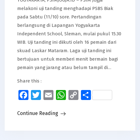
YOGYAKARTA, PSIMJOGJA.ID – PSIM Jogja
melakoni uji tanding menghadapi PSBS Biak
pada Sabtu (11/10) sore. Pertandingan
berlangsung di Lapangan Yogyakarta
Independent School, Sleman, mulai pukul 15.30
WIB. Uji tanding ini diikuti oleh 16 pemain dari
skuad Laskar Mataram. Laga uji tanding ini
bertujuan untuk memberi menit bermain bagi
pemain yang jarang atau belum tampil di…
Share this :
Facebook
Twitter
Email
WhatsApp
Copy
Share
Link
Continue Reading