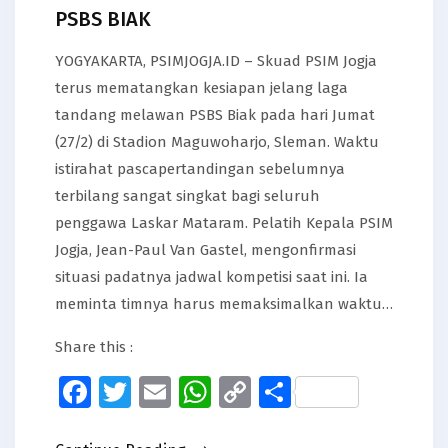
PSBS BIAK
YOGYAKARTA, PSIMJOGJA.ID – Skuad PSIM Jogja
terus mematangkan kesiapan jelang laga
tandang melawan PSBS Biak pada hari Jumat
(27/2) di Stadion Maguwoharjo, Sleman. Waktu
istirahat pascapertandingan sebelumnya
terbilang sangat singkat bagi seluruh
penggawa Laskar Mataram. Pelatih Kepala PSIM
Jogja, Jean-Paul Van Gastel, mengonfirmasi
situasi padatnya jadwal kompetisi saat ini. Ia
meminta timnya harus memaksimalkan waktu…
Share this :
Facebook
Twitter
Email
WhatsApp
Copy
Share
Link