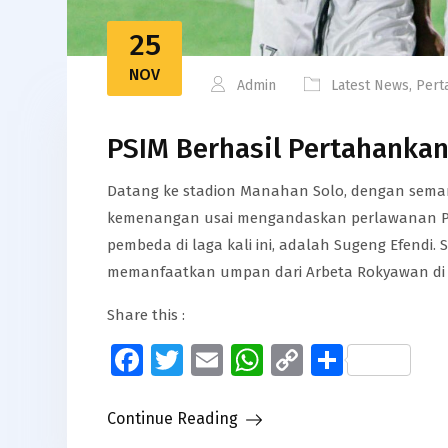
25
NOV
Admin
Latest News
,
Pert
PSIM Berhasil Pertahanka
Datang ke stadion Manahan Solo, dengan semang
kemenangan usai mengandaskan perlawanan PSG 
pembeda di laga kali ini, adalah Sugeng Efendi
memanfaatkan umpan dari Arbeta Rokyawan di 
Share this :
Facebook
Twitter
Email
WhatsApp
Copy
Share
Link
Continue Reading