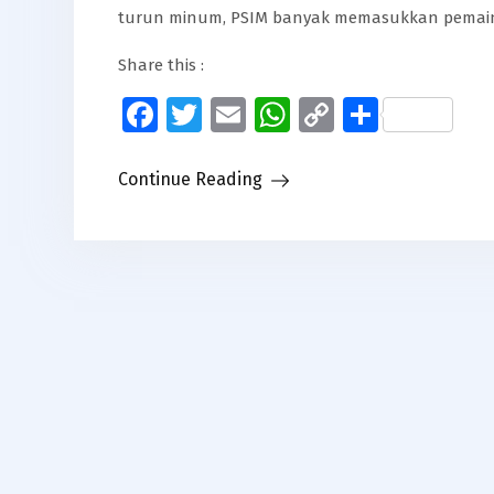
turun minum, PSIM banyak memasukkan pema
Share this :
Facebook
Twitter
Email
WhatsApp
Copy
Share
Link
Continue Reading