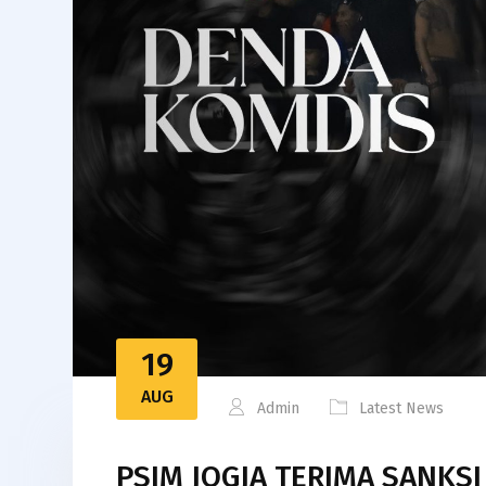
19
AUG
Admin
Latest News
PSIM JOGJA TERIMA SANKSI