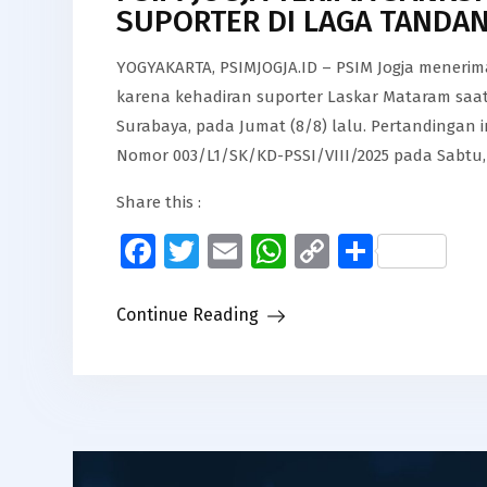
SUPORTER DI LAGA TANDA
YOGYAKARTA, PSIMJOGJA.ID – PSIM Jogja menerima s
karena kehadiran suporter Laskar Mataram saa
Surabaya, pada Jumat (8/8) lalu. Pertandingan i
Nomor 003/L1/SK/KD-PSSI/VIII/2025 pada Sabtu, 
Share this :
Facebook
Twitter
Email
WhatsApp
Copy
Share
Link
Continue Reading