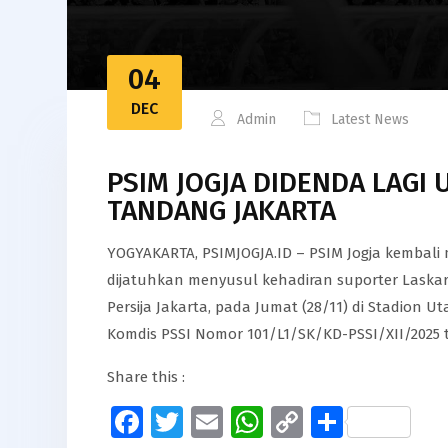
04
DEC
Admin
Latest News
PSIM JOGJA DIDENDA LAGI 
TANDANG JAKARTA
YOGYAKARTA, PSIMJOGJA.ID – PSIM Jogja kembali 
dijatuhkan menyusul kehadiran suporter Laska
Persija Jakarta, pada Jumat (28/11) di Stadion
Komdis PSSI Nomor 101/L1/SK/KD-PSSI/XII/2025 
Share this :
Facebook
Twitter
Email
WhatsApp
Copy
Share