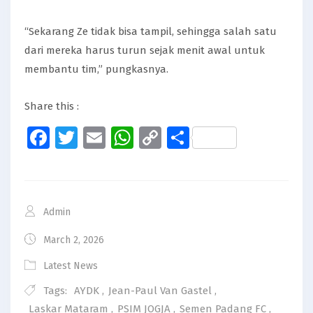
“Sekarang Ze tidak bisa tampil, sehingga salah satu
dari mereka harus turun sejak menit awal untuk
membantu tim,” pungkasnya.
Share this :
Facebook
Twitter
Email
WhatsApp
Copy
Share
Link
Admin
March 2, 2026
Latest News
Tags:
AYDK
,
Jean-Paul Van Gastel
,
Laskar Mataram
,
PSIM JOGJA
,
Semen Padang FC
,