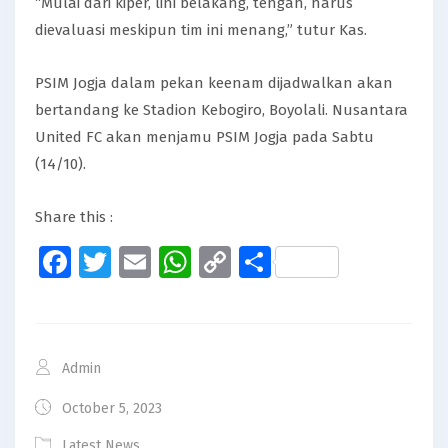
“Mulai dari kiper, lini belakang, tengah, harus
dievaluasi meskipun tim ini menang,” tutur Kas.
PSIM Jogja dalam pekan keenam dijadwalkan akan
bertandang ke Stadion Kebogiro, Boyolali. Nusantara
United FC akan menjamu PSIM Jogja pada Sabtu
(14/10).
Share this :
Facebook
Twitter
Email
WhatsApp
Copy
Share
Link
Admin
October 5, 2023
Latest News