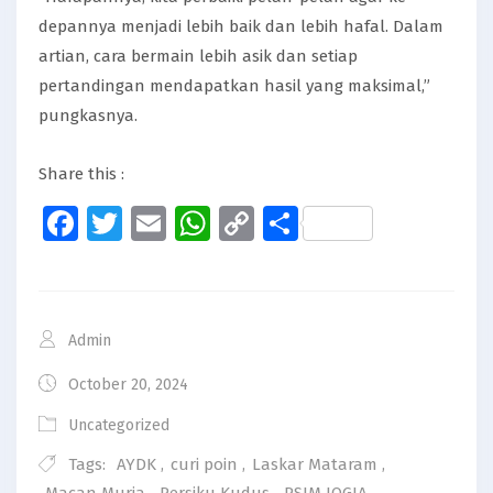
depannya menjadi lebih baik dan lebih hafal. Dalam
artian, cara bermain lebih asik dan setiap
pertandingan mendapatkan hasil yang maksimal,”
pungkasnya.
Share this :
Facebook
Twitter
Email
WhatsApp
Copy
Share
Link
Admin
October 20, 2024
Uncategorized
Tags:
AYDK
,
curi poin
,
Laskar Mataram
,
Macan Muria
,
Persiku Kudus
,
PSIM JOGJA
,