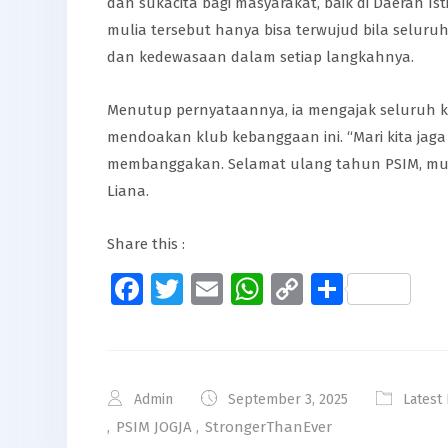
dan sukacita bagi masyarakat, baik di Daerah I
mulia tersebut hanya bisa terwujud bila selur
dan kedewasaan dalam setiap langkahnya.
Menutup pernyataannya, ia mengajak seluruh 
mendoakan klub kebanggaan ini. “Mari kita jag
membanggakan. Selamat ulang tahun PSIM, mug
Liana.
Share this :
Facebook
Twitter
Email
WhatsApp
Copy
Share
Link
Admin
September 3, 2025
Latest
,
PSIM JOGJA
,
StrongerThanEver