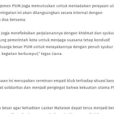
najemen PSIM Jogja memutuskan untuk meniadakan perayaan u
peringatan ini akan dilangsungkan secara internal dengan
n doa bersama.
 Jogja merefleksikan perjalanannya dengan khidmat dan syukur
ng pemerintah kota untuk menjaga suasana tetap kondusif.
h keluarga besar PSIM untuk merayakannya dengan penuh syukur
 kegiatan berkumpul,” tegas Liana.
an ini merupakan cerminan empati klub terhadap situasi ban
t solidaritas dan menjadi pengingat bahwa kekuatan utama P
n besar agar kehadiran Laskar Mataram dapat terus menjadi be