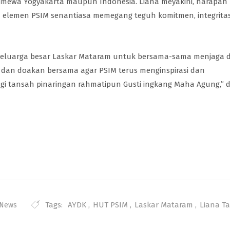
stimewa Yogyakarta maupun Indonesia. Liana meyakini, harapan
uh elemen PSIM senantiasa memegang teguh komitmen, integritas
keluarga besar Laskar Mataram untuk bersama-sama menjaga 
a dan doakan bersama agar PSIM terus menginspirasi dan
i tansah pinaringan rahmatipun Gusti ingkang Maha Agung,” 
Tags:
AYDK
,
HUT PSIM
,
Laskar Mataram
,
Liana T
 News