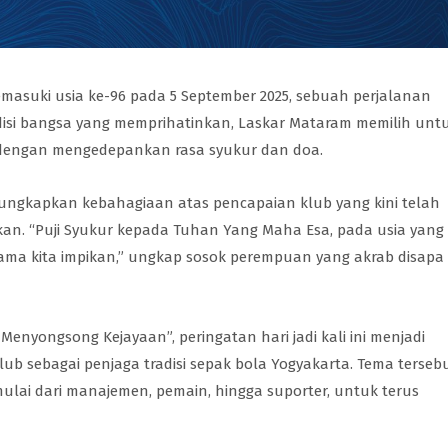
masuki usia ke-96 pada 5 September 2025, sebuah perjalanan
disi bangsa yang memprihatinkan, Laskar Mataram memilih unt
 dengan mengedepankan rasa syukur dan doa.
gungkapkan kebahagiaan atas pencapaian klub yang kini telah
ikan. “Puji Syukur kepada Tuhan Yang Maha Esa, pada usia yang
ak lama kita impikan,” ungkap sosok perempuan yang akrab disapa
nyongsong Kejayaan”, peringatan hari jadi kali ini menjadi
 sebagai penjaga tradisi sepak bola Yogyakarta. Tema terseb
mulai dari manajemen, pemain, hingga suporter, untuk terus