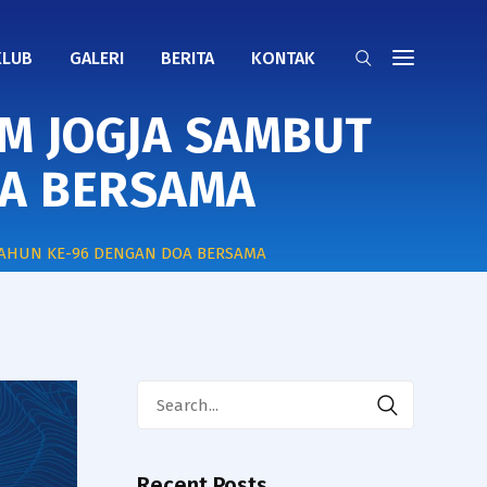
KLUB
GALERI
BERITA
KONTAK
M JOGJA SAMBUT
OA BERSAMA
TAHUN KE-96 DENGAN DOA BERSAMA
Search
for:
Recent Posts