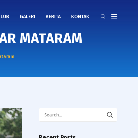
KLUB
GALERI
BERITA
KONTAK
KAR MATARAM
Mataram
Search
for:
Recent Posts