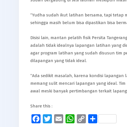
sudah bergabung di sesi latihan meskipun masi
“Yudha sudah ikut latihan bersama, tapi tetap 
sehingga masih belum bisa dipastikan bisa berma
Disisi lain, mantan pelatih fisik Persita Tangera
adalah tidak idealnya lapangan latihan yang di
agar program latihan yang sudah disusun tim pe
dilapangan yang tidak ideal.
“Ada sedikit masalah, karena kondisi lapangan la
memang sulit mencari lapangan yang ideal. Tim 
awal meski banyak pertimbangan terkait lapangan
Share this :
Facebook
Twitter
Email
WhatsApp
Copy
Share