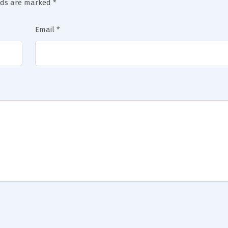
elds are marked
*
Email
*