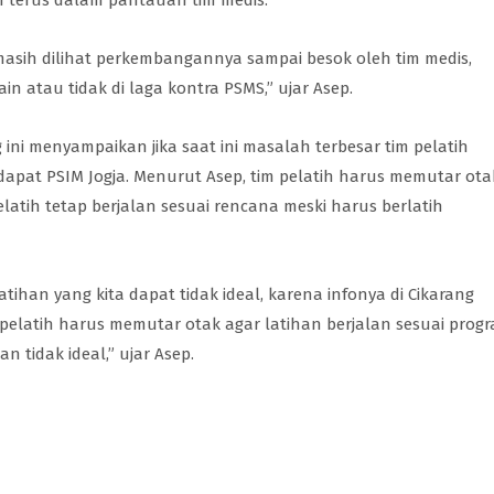
h terus dalam pantauan tim medis.
masih dilihat perkembangannya sampai besok oleh tim medis,
in atau tidak di laga kontra PSMS,” ujar Asep.
ng ini menyampaikan jika saat ini masalah terbesar tim pelatih
dapat PSIM Jogja. Menurut Asep, tim pelatih harus memutar ota
latih tetap berjalan sesuai rencana meski harus berlatih
tihan yang kita dapat tidak ideal, karena infonya di Cikarang
pelatih harus memutar otak agar latihan berjalan sesuai prog
 tidak ideal,” ujar Asep.