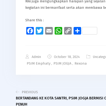
Riki juga mengungkapkan harapan yang sejalan d
kegiatan ini bermanfaat serta akan membawa be
Share this :
Facebook
Twitter
Email
WhatsApp
Copy
Share
Link
Admin
October 18, 2024
Uncateg
PSIM Emphaty
,
PSIM JOGJA
,
Rexona
PREVIOUS
BERTANDANG KE KOTA SANTRI, PSIM JOGJA BERMISI 
PENUH