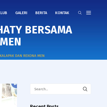
KLUB
GALERI
BERITA
KONTAK
HATY BERSAMA
 MEN
UKALAPAK DAN REXONA MEN
Search
for:
Recent Posts