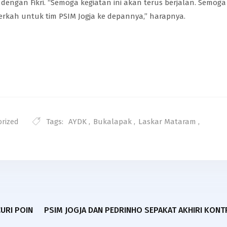
engan Fikri. “Semoga kegiatan ini akan terus berjalan. Semoga
rkah untuk tim PSIM Jogja ke depannya,” harapnya.
Tags:
AYDK
,
Bukalapak
,
Laskar Mataram
,
orized
CURI POIN
PSIM JOGJA DAN PEDRINHO SEPAKAT AKHIRI KONT