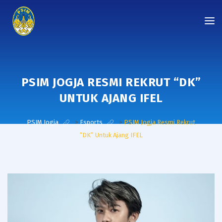
PSIM JOGJA RESMI REKRUT “DK”
UNTUK AJANG IFEL
PSIM Jogja
>
Esports
>
PSIM Jogja Resmi Rekrut
“DK” Untuk Ajang IFEL