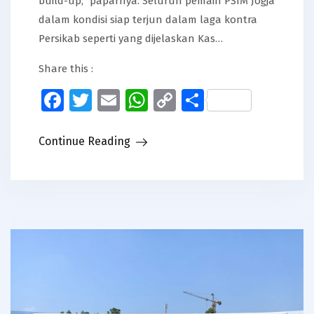
build-up,” paparnya. Seluruh pemain PSIM Jogja
dalam kondisi siap terjun dalam laga kontra
Persikab seperti yang dijelaskan Kas…
Share this :
Facebook
Twitter
Email
WhatsApp
Copy
Share
Link
Continue Reading